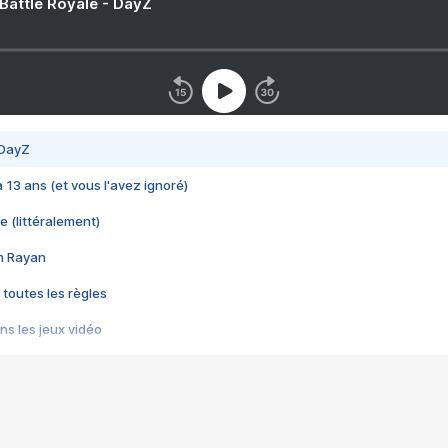
 Battle Royale - DayZ
 DayZ
 a 13 ans (et vous l'avez ignoré)
e (littéralement)
im Rayan
 toutes les règles
s les jeux vidéo
us choquant de Rockstar ? - Le scandale BULLY
e plus moche de Steam
du RÊVE tourne au CAUCHEMAR