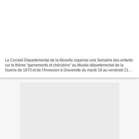
Le Conseil Départemental de la Moselle organise une Semaine des enfants
sur le thème "garnements et chérubins" au Musée départemental de la
Guerre de 1870 et de l'Annexion à Gravelotte du mardi 18 au vendredi 21
août 2015. Cette semaine constituera un...