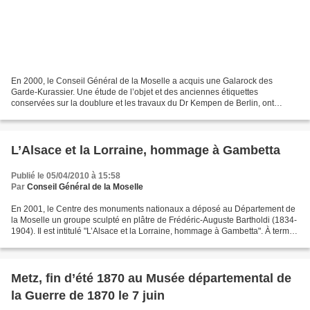
En 2000, le Conseil Général de la Moselle a acquis une Galarock des
Garde-Kurassier. Une étude de l’objet et des anciennes étiquettes
conservées sur la doublure et les travaux du Dr Kempen de Berlin, ont
permis de déterminer que cet uniforme appartenait...
L’Alsace et la Lorraine, hommage à Gambetta
Publié le 05/04/2010 à 15:58
Par
Conseil Général de la Moselle
En 2001, le Centre des monuments nationaux a déposé au Département de
la Moselle un groupe sculpté en plâtre de Frédéric-Auguste Bartholdi (1834-
1904). Il est intitulé "L’Alsace et la Lorraine, hommage à Gambetta". À terme,
ces sculptures devraient être...
Metz, fin d’été 1870 au Musée départemental de
la Guerre de 1870 le 7 juin