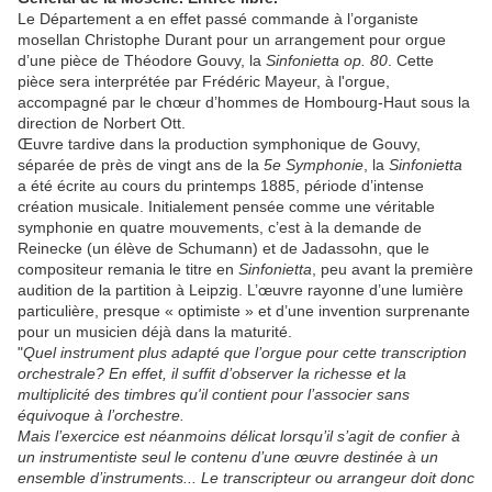
Le Département a en effet passé commande à l’organiste
mosellan Christophe Durant pour un arrangement pour orgue
d’une pièce de Théodore Gouvy, la
Sinfonietta op. 80
. Cette
pièce sera interprétée par Frédéric Mayeur, à l'orgue,
accompagné par le chœur d’hommes de Hombourg-Haut sous la
direction de Norbert Ott.
Œuvre tardive dans la production symphonique de Gouvy,
séparée de près de vingt ans de la
5e Symphonie
, la
Sinfonietta
a été écrite au cours du printemps 1885, période d’intense
création musicale. Initialement pensée comme une véritable
symphonie en quatre mouvements, c’est à la demande de
Reinecke (un élève de Schumann) et de Jadassohn, que le
compositeur remania le titre en
Sinfonietta
, peu avant la première
audition de la partition à Leipzig. L’œuvre rayonne d’une lumière
particulière, presque « optimiste » et d’une invention surprenante
pour un musicien déjà dans la maturité.
"
Quel instrument plus adapté que l’orgue pour cette transcription
orchestrale? En effet, il suffit d’observer la richesse et la
multiplicité des timbres qu'il contient pour l’associer sans
équivoque à l’orchestre.
Mais l’exercice est néanmoins délicat lorsqu’il s’agit de confier à
un instrumentiste seul le contenu d’une œuvre destinée à un
ensemble d’instruments... Le transcripteur ou arrangeur doit donc