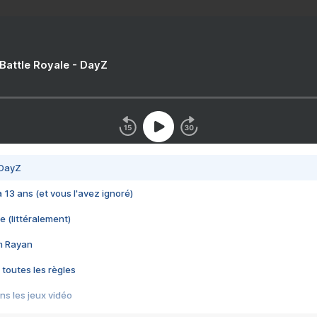
 Battle Royale - DayZ
 DayZ
 a 13 ans (et vous l'avez ignoré)
e (littéralement)
im Rayan
 toutes les règles
s les jeux vidéo