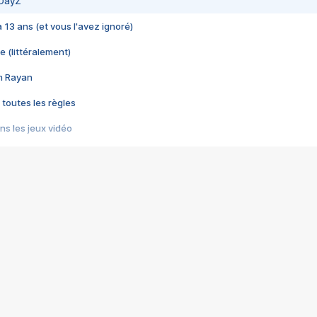
 DayZ
 a 13 ans (et vous l'avez ignoré)
e (littéralement)
im Rayan
 toutes les règles
s les jeux vidéo
us choquant de Rockstar ? - Le scandale BULLY
e plus moche de Steam
du RÊVE tourne au CAUCHEMAR
pendant 8 heures
it… à tort
umiliés par un jeu vidéo
ire - Final Fantasy 8