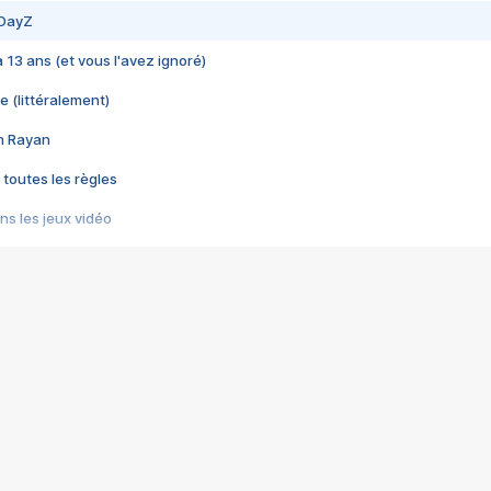
 DayZ
 a 13 ans (et vous l'avez ignoré)
e (littéralement)
im Rayan
 toutes les règles
s les jeux vidéo
us choquant de Rockstar ? - Le scandale BULLY
e plus moche de Steam
du RÊVE tourne au CAUCHEMAR
pendant 8 heures
it… à tort
umiliés par un jeu vidéo