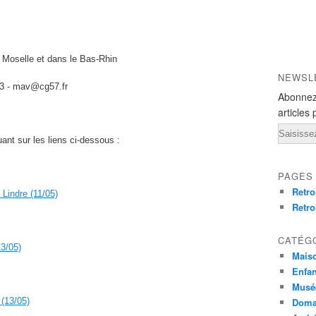
 Moselle et dans le Bas-Rhin
NEWSL
 13 - mav@cg57.fr
Abonnez
articles 
Email
ant sur les liens ci-dessous :
PAGES
Retro
 Lindre (11/05)
Retro
CATÉG
13/05)
Mais
Enfan
Musée
 (13/05)
Doma