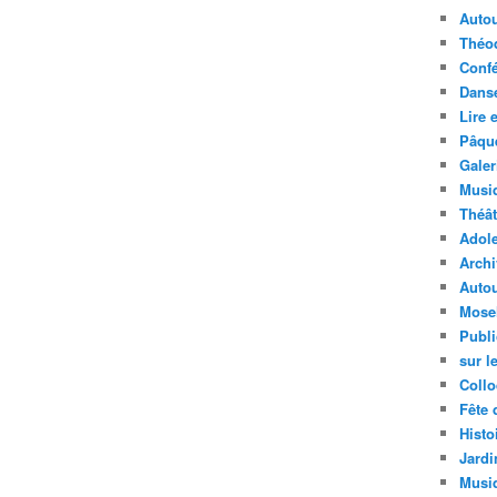
Autou
Théo
Conf
Dans
Lire 
Pâqu
Galer
Musiq
Théât
Adol
Archi
Autou
Mosel
Publi
sur l
Coll
Fête 
Histo
Jardi
Musi