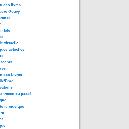
r des livres
dore Gouvy
érence
e
en fête
es
ie virtuelle
ues actuelles
re
escents
ves
r des Livres
le'Prod
cations
es traces du passé
oque
de la musique
ire
ns
que