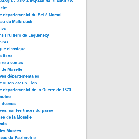
ologie - Parc européen de Bliesbruck-
heim
 départemental du Sel à Marsal
eau de Malbrouck
nes
ns Fruitiers de Laquenexy
ivres
que classique
itions
rre à contes
 de Moselle
ves départementales
mouton est un Lion
 départemental de la Guerre de 1870
moine
t Scènes
ves, sur les traces du passé
ée de la Moselle
vals
des Musées
ées du Patrimoine