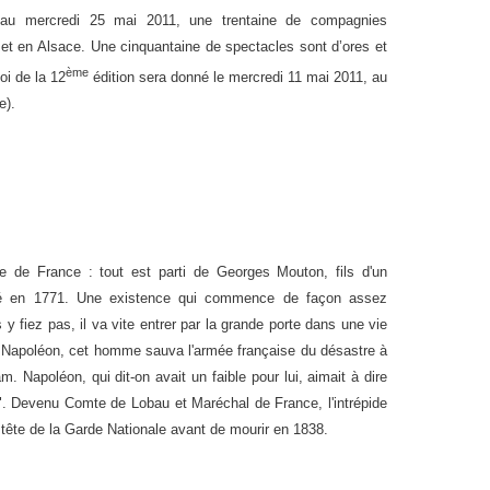
 au mercredi 25 mai 2011, une trentaine de compagnies
 et en Alsace. Une cinquantaine de spectacles sont d’ores et
ème
oi de la 12
édition sera donné le mercredi 11 mai 2011, au
e).
re de France : tout est parti de Georges Mouton, fils d'un
né en 1771. Une existence qui commence de façon assez
s y fiez pas, il va vite entrer par la grande porte dans une vie
 Napoléon, cet homme sauva l'armée française du désastre à
m. Napoléon, qui dit-on avait un faible pour lui, aimait à dire
. Devenu Comte de Lobau et Maréchal de France, l'intrépide
ête de la Garde Nationale avant de mourir en 1838.