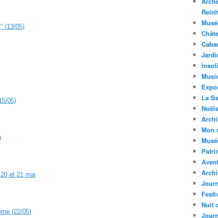
Arché
Rein
Musée
" (13/05)
Chât
Caba
Jardi
Insol
Musi
Expos
La Sa
15/05)
Noëls
Archi
Mon 
)
Musée
Patri
Aven
Archi
 20 et 21 mai
Journ
Festi
Nuit 
rne (22/05)
Journ