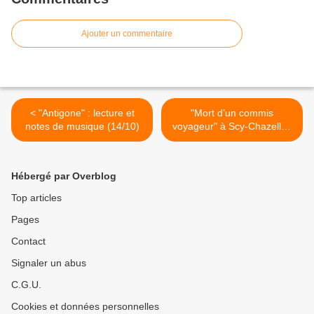
Ajouter un commentaire
< "Antigone" : lecture et
"Mort d’un commis
notes de musique (14/10)
voyageur" à Scy-Chazelles
(15/10) >
Hébergé par Overblog
Top articles
Pages
Contact
Signaler un abus
C.G.U.
Cookies et données personnelles