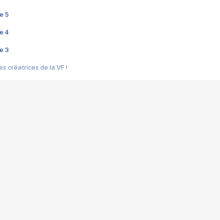
e 5
e 4
e 3
s créatrices de la VF !
e 2
e 1
e Mektoub My Love arrive enfin ! Rencontre avec Shaïn Boumedine et Sal
i : après Toni en famille
elle réalise le bouleversant Dites lui que je l'aime
ais ! Rencontre autour de Vie privée de Rebecca Zlotowski
 de Marguerite, Grave... Rencontre avec Ella Rumpf
 Les Rêveurs, un film intime sur la santé mentale