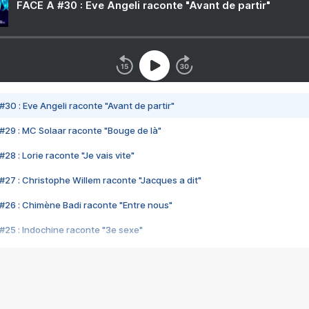
FACE A #30 : Eve Angeli raconte "Avant de partir"
#30 : Eve Angeli raconte "Avant de partir"
#29 : MC Solaar raconte "Bouge de là"
28 : Lorie raconte "Je vais vite"
#27 : Christophe Willem raconte "Jacques a dit"
#26 : Chimène Badi raconte "Entre nous"
#25 : Indochine raconte "3e sexe"
#24 : Zaho raconte "C'est chelou"
#23 : Patrick Bruel raconte "Au café des délices"
#22 : Kyo raconte "Le chemin"