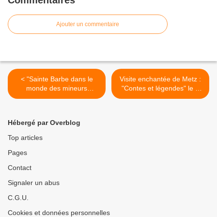
Commentaires
Ajouter un commentaire
< "Sainte Barbe dans le
Visite enchantée de Metz :
monde des mineurs
"Contes et légendes" le 3
mosellans" dès le 2
décembre >
décembre
Hébergé par Overblog
Top articles
Pages
Contact
Signaler un abus
C.G.U.
Cookies et données personnelles